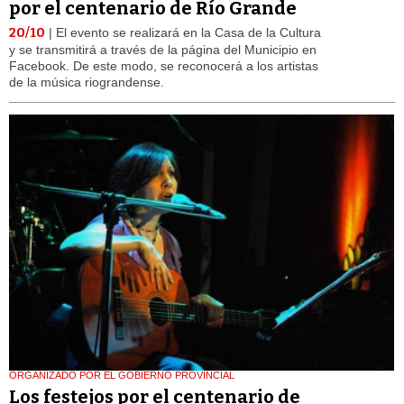
por el centenario de Río Grande
20/10
| El evento se realizará en la Casa de la Cultura
y se transmitirá a través de la página del Municipio en
Facebook. De este modo, se reconocerá a los artistas
de la música riograndense.
ORGANIZADO POR EL GOBIERNO PROVINCIAL
Los festejos por el centenario de