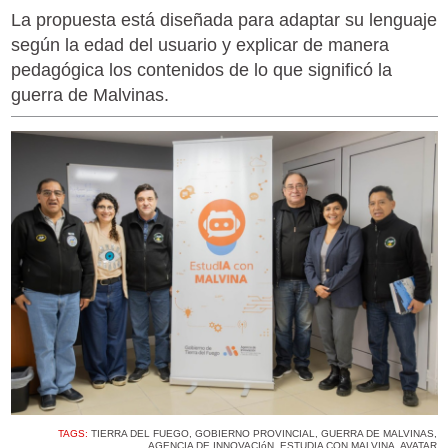
La propuesta está diseñada para adaptar su lenguaje
según la edad del usuario y explicar de manera
pedagógica los contenidos de lo que significó la
guerra de Malvinas.
TAGS:
TIERRA DEL FUEGO
,
GOBIERNO PROVINCIAL
,
GUERRA DE MALVINAS
,
AGENCIA DE INNOVACIóN
,
ESTUDIA CON MALVINA
,
AVATAR