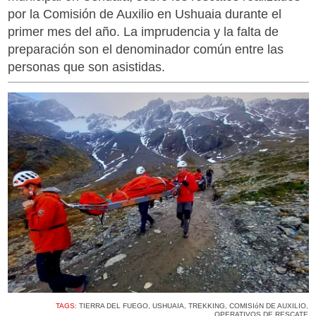
por la Comisión de Auxilio en Ushuaia durante el
primer mes del año. La imprudencia y la falta de
preparación son el denominador común entre las
personas que son asistidas.
TAGS:
TIERRA DEL FUEGO
,
USHUAIA
,
TREKKING
,
COMISIóN DE AUXILIO
,
OPERATIVOS DE RESCATE