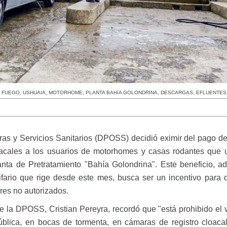
L FUEGO
,
USHUAIA
,
MOTORHOME
,
PLANTA BAHíA GOLONDRINA
,
DESCARGAS
,
EFLUENTES
ras y Servicios Sanitarios (DPOSS) decidió eximir del pago del
acales a los usuarios de motorhomes y casas rodantes que ut
nta de Pretratamiento "Bahía Golondrina". Este beneficio, a
ifario que rige desde este mes, busca ser un incentivo para 
res no autorizados.
e la DPOSS, Cristian Pereyra, recordó que "está prohibido el 
ública, en bocas de tormenta, en cámaras de registro cloacal