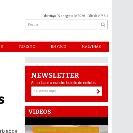
domingo 09 de agosto de 2026
- Edición Nº3611
ES
TURISMO
EN FOCO
MALVINAS
NEWSLETTER
a
Suscríbase a nuestro boletín de noticias
s
VIDEOS
orizados