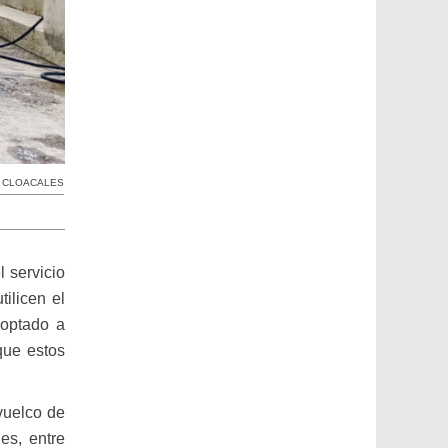
 CLOACALES
 servicio
ilicen el
doptado a
que estos
vuelco de
es, entre