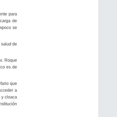
ente para
scarga de
ampoco se
a salud de
Av. Roque
ico es de
fario que
acceder a
 y cloaca
stitución