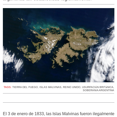
TAGS:
TIERRA DEL FUEGO
,
ISLAS MALVINAS
,
REINO UNIDO
,
USURPACIóN BRITáNICA
,
SOBERANíA ARGENTINA
El 3 de enero de 1833, las Islas Malvinas fueron ilegalmente