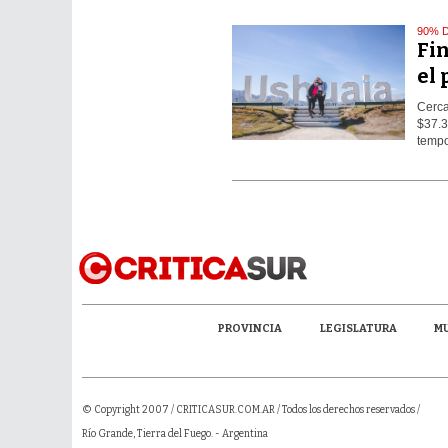
90% 
Fin
el 
Cerca
$37.3
tempo
PROVINCIA
LEGISLATURA
MU
© Copyright 2007 /
CRITICASUR.COM.AR
/ Todos los derechos reservados /
Río Grande, Tierra del Fuego. - Argentina