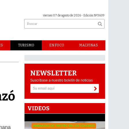
viernes 07 de agosto de 2026
- Edición Nº3609
ES
TURISMO
EN FOCO
MALVINAS
NEWSLETTER
Suscríbase a nuestro boletín de noticias
nzó
VIDEOS
emana