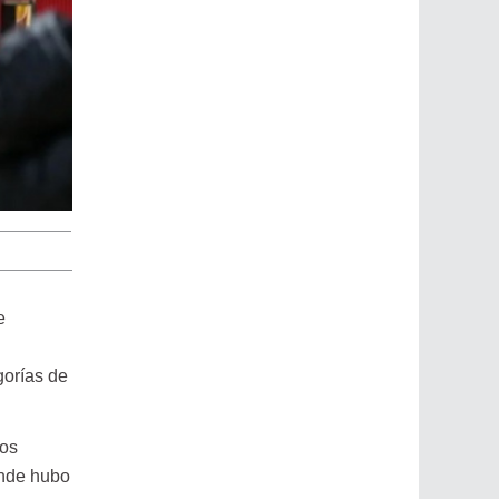
e
gorías de
tos
onde hubo