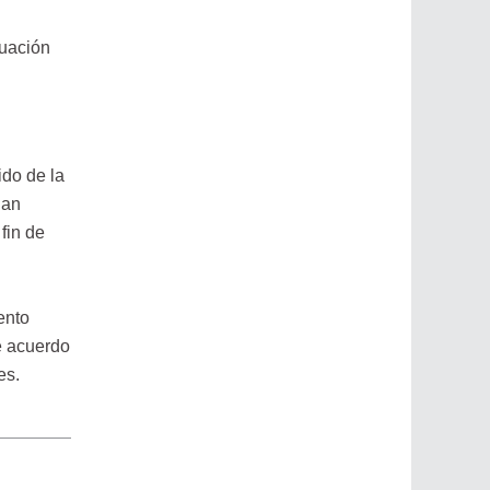
tuación
ido de la
San
fin de
ento
e acuerdo
es.