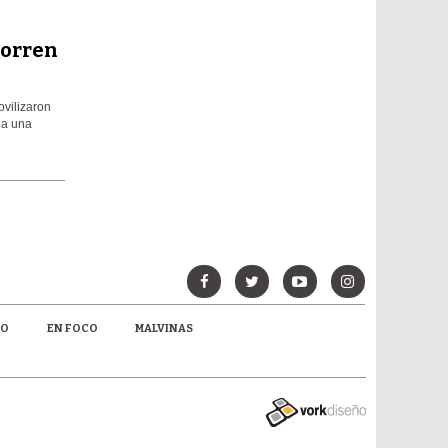
corren
ovilizaron
pa una
MO
EN FOCO
MALVINAS