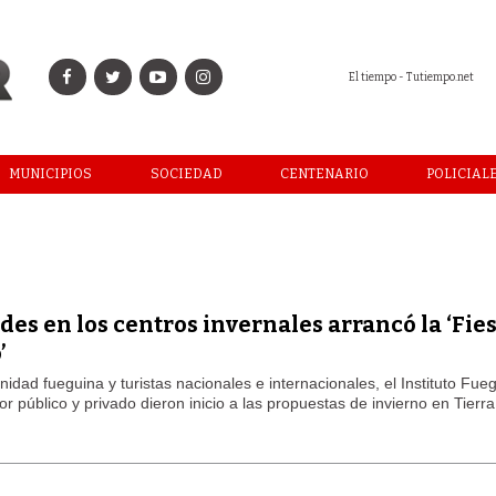
El tiempo - Tutiempo.net
MUNICIPIOS
SOCIEDAD
CENTENARIO
POLICIAL
des en los centros invernales arrancó la ‘Fie
’
idad fueguina y turistas nacionales e internacionales, el Instituto Fue
 público y privado dieron inicio a las propuestas de invierno en Tierra