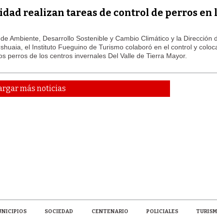
dad realizan tareas de control de perros en 
 de Ambiente, Desarrollo Sostenible y Cambio Climático y la Dirección 
huaia, el Instituto Fueguino de Turismo colaboró en el control y coloc
los perros de los centros invernales Del Valle de Tierra Mayor.
LAGARTIJA MAGALLÁNICA, EL ÚNI
TIERRA DEL FUEGO
argar más noticias
NICIPIOS
SOCIEDAD
CENTENARIO
POLICIALES
TURIS