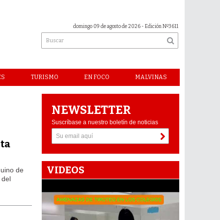
domingo 09 de agosto de 2026
- Edición Nº3611
ES
TURISMO
EN FOCO
MALVINAS
NEWSLETTER
Suscríbase a nuestro boletín de noticias
sta
VIDEOS
guino de
 del