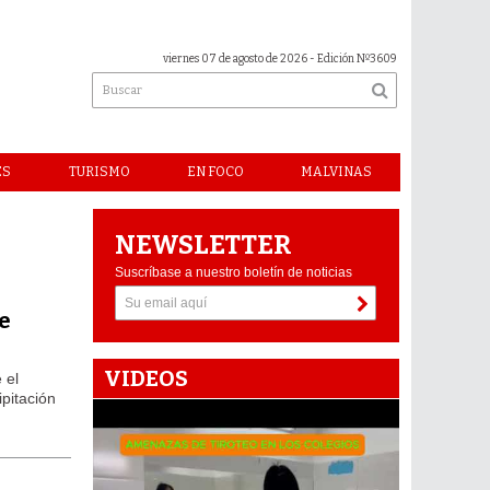
viernes 07 de agosto de 2026
- Edición Nº3609
ES
TURISMO
EN FOCO
MALVINAS
NEWSLETTER
Suscríbase a nuestro boletín de noticias
e
VIDEOS
 el
pitación