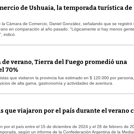
ercio de Ushuaia, la temporada turística de
de la Cámara de Comercio, Daniel González, señalando que se registró
rano en comparación al año pasado. “Lógicamente si hay menos gente
 indicó.
LAGARTIJA MAGALLÁNICA, EL ÚNI
TIERRA DEL FUEGO
 de verano, Tierra del Fuego promedió una
el 70%
ristas que visitaron la provincia fue estimado en $ 120.000 por persona
rvicios de alta gama, gastronomía y actividades de aventura.
s que viajaron por el país durante el verano 
on por el país entre el 15 de diciembre de 2024 y el 28 de febrero de 2
temporada, según un informe de la Confederación Argentina de la Medi