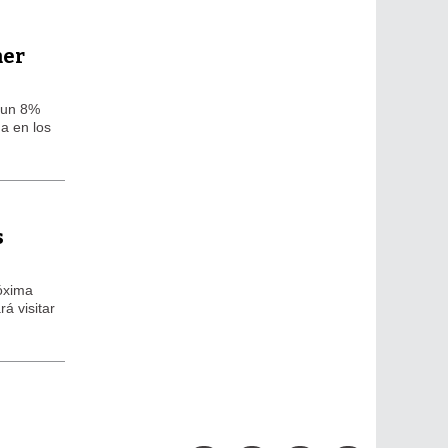
mer
e un 8%
a en los
s
róxima
á visitar