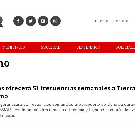
El tiempo - Tutiempo.net
MUNICIPIOS
SOCIEDAD
CENTENARIO
POLICIAL
no
 ofrecerá 51 frecuencias semanales a Tierra
ano
 garantizará 51 frecuencias semanales al aeropuerto de Ushuaia duran
tSMART confirmó más frecuencias a Ushuaia y Flybondi sumará -dos v
Ushuaia.