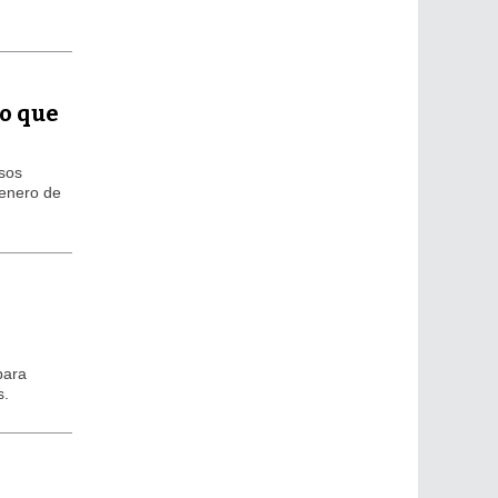
lo que
esos
 enero de
para
s.