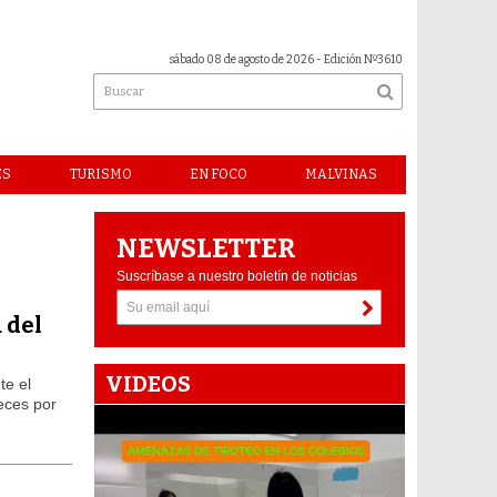
sábado 08 de agosto de 2026
- Edición Nº3610
ES
TURISMO
EN FOCO
MALVINAS
NEWSLETTER
Suscríbase a nuestro boletín de noticias
 del
VIDEOS
te el
eces por