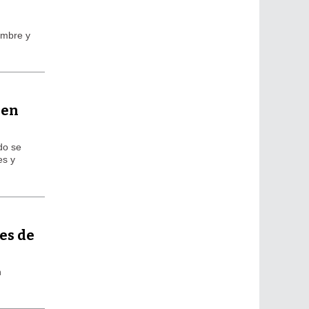
embre y
 en
do se
es y
es de
n