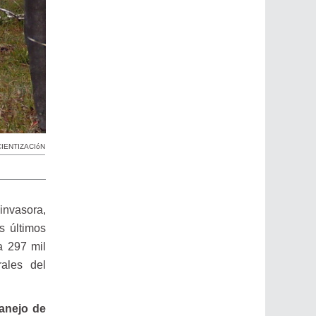
IENTIZACIóN
invasora,
s últimos
a 297 mil
ales del
anejo de