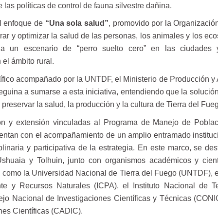
las políticas de control de fauna silvestre dañina.
el enfoque de
“Una sola salud”
, promovido por la Organizació
rar y optimizar la salud de las personas, los animales y los ec
ia un escenario de “perro suelto cero” en las ciudades 
el ámbito rural.
tífico acompañado por la UNTDF, el Ministerio de Producción y
eguina a sumarse a esta iniciativa, entendiendo que la solución
preservar la salud, la producción y la cultura de Tierra del Fue
ón y extensión vinculadas al Programa de Manejo de Pobla
uentan con el acompañamiento de un amplio entramado instituc
iplinaria y participativa de la estrategia. En este marco, se de
shuaia y Tolhuin, junto con organismos académicos y cient
, como la Universidad Nacional de Tierra del Fuego (UNTDF), el
te y Recursos Naturales (ICPA), el Instituto Nacional de T
ejo Nacional de Investigaciones Científicas y Técnicas (CONI
nes Científicas (CADIC).