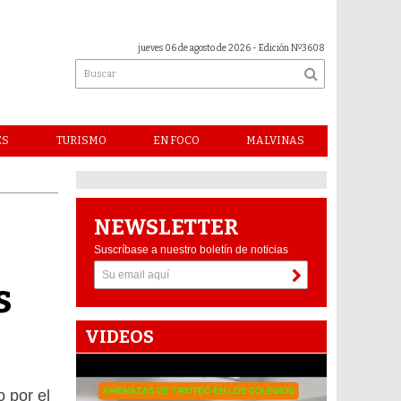
jueves 06 de agosto de 2026
- Edición Nº3608
ES
TURISMO
EN FOCO
MALVINAS
NEWSLETTER
Suscríbase a nuestro boletín de noticias
s
VIDEOS
 por el