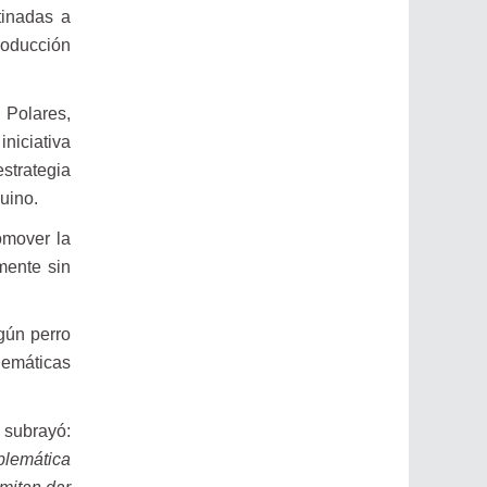
tinadas a
roducción
 Polares,
niciativa
strategia
guino.
romover la
mente sin
ngún perro
lemáticas
 subrayó:
oblemática