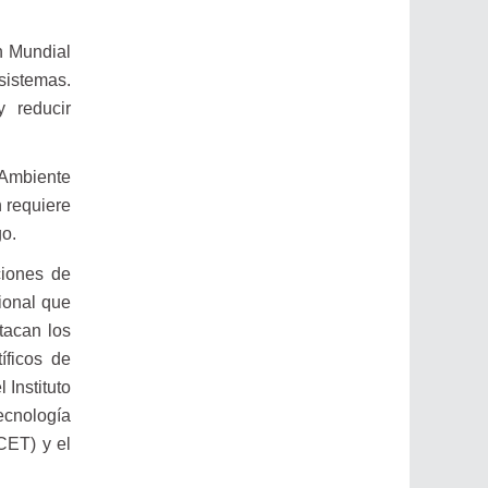
n Mundial
osistemas.
y reducir
 Ambiente
 requiere
go.
ciones de
ional que
stacan los
íficos de
 Instituto
ecnología
CET) y el