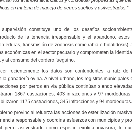
 revisar los avances alcanzados y consolidar propuestas que pe
blicas en materia de manejo de perros sueltos y asilvestrados.”
 supervisión constituye uno de los desafíos socioambien
Producto de la tenencia irresponsable y el abandono, estos
ordeduras, transmisión de zoonosis como rabia e hidatidosis), a
as económicas en el sector pecuario y comprometen la identidad
ina y al consumo del cordero fueguino.
er recientemente los datos son contundentes: a raíz de l
 la ganadería ovina. A nivel urbano, los registros municipales
racciones por perros en vía pública continúan siendo elevada
straron 1867 castraciones, 403 infracciones y 97 mordeduras
bilizaron 1175 castraciones, 345 infracciones y 94 mordeduras.
bierno provincial refuerza las acciones de esterilización masiv
encia responsable y coordina esfuerzos con municipios y pro
 perro asilvestrado como especie exótica invasora, lo qu