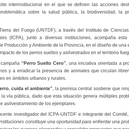
bito interinstitucional en el que se definen las acciones des
problemática sobre la salud pública, la biodiversidad, la p
ierra del Fuego (UNTDF), a través del Instituto de Ciencias
es (ICPA), junto a diversas instituciones, acompaña esta i
de Producción y Ambiente de la Provincia, en el diseño de una e
 impacto de los perros sueltos y asilvestrados en el territorio fue
la campaña
“Perro Suelto Cero”
, una iniciativa orientada a p
os y a erradicar la presencia de animales que circulan libre
es en ámbitos urbanos y rurales.
erro, cuida el ambiente”
, la premisa central sostiene que ni
la vía pública, dado que esta situación genera múltiples prob
e asilvestramiento de los ejemplares.
ocente investigador del ICPA-UNTDF e integrante del Comité,
 instituciones constituye una oportunidad para enfrentar una pr