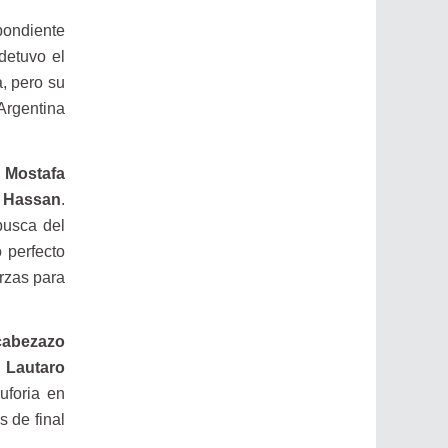
spondiente
 detuvo el
a, pero su
 Argentina
e
Mostafa
 Hassan
.
busca del
 perfecto
erzas para
cabezazo
e
Lautaro
uforia en
s de final