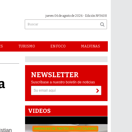
jueves 06 de agosto de 2026
- Edición Nº3608
ES
TURISMO
EN FOCO
MALVINAS
NEWSLETTER
a
Suscríbase a nuestro boletín de noticias
VIDEOS
istian