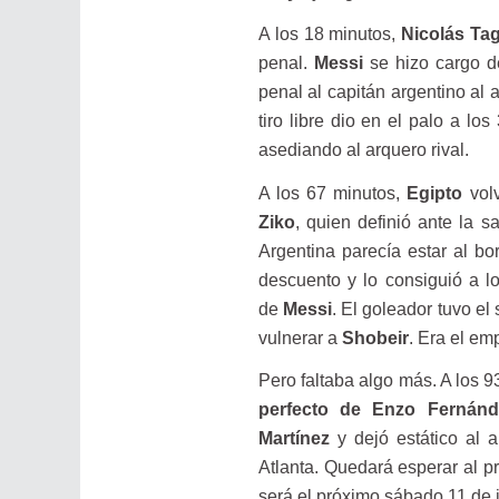
A los 18 minutos,
Nicolás Tag
penal.
Messi
se hizo cargo 
penal al capitán argentino al a
tiro libre dio en el palo a lo
asediando al arquero rival.
A los 67 minutos,
Egipto
vol
Ziko
, quien definió ante la s
Argentina parecía estar al bo
descuento y lo consiguió a l
de
Messi
. El goleador tuvo el
vulnerar a
Shobeir
. Era el em
Pero faltaba algo más. A los 9
perfecto de Enzo Fernánd
Martínez
y dejó estático al 
Atlanta. Quedará esperar al p
será el próximo sábado 11 de j