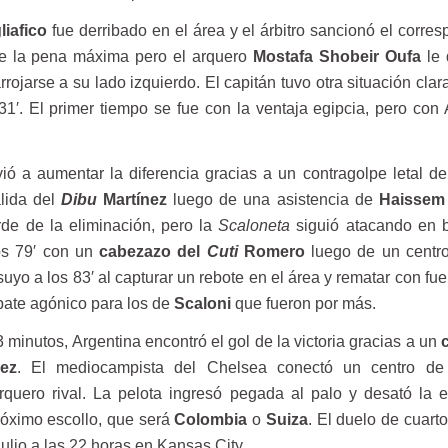
liafico
fue derribado en el área y el árbitro sancionó el corre
de la pena máxima pero el arquero
Mostafa Shobeir Oufa
le
rrojarse a su lado izquierdo. El capitán tuvo otra situación clar
s 31′. El primer tiempo se fue con la ventaja egipcia, pero con
vió a aumentar la diferencia gracias a un contragolpe letal d
alida del
Dibu
Martínez
luego de una asistencia de
Haissem
rde de la eliminación, pero la
Scaloneta
siguió atacando en 
os 79′ con un
cabezazo del
Cuti
Romero
luego de un centro
 suyo a los 83′ al capturar un rebote en el área y rematar con fu
pate agónico para los de
Scaloni
que fueron por más.
3 minutos, Argentina encontró el gol de la victoria gracias a un
ez
. El mediocampista del Chelsea conectó un centro d
arquero rival. La pelota ingresó pegada al palo y desató la e
róximo escollo, que será
Colombia
o
Suiza
. El duelo de cuarto
ulio a las 22 horas en Kansas City.