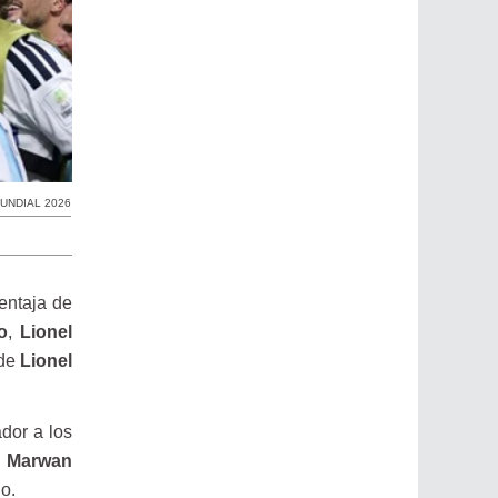
UNDIAL 2026
entaja de
o
,
Lionel
 de
Lionel
ador a los
e
Marwan
o.