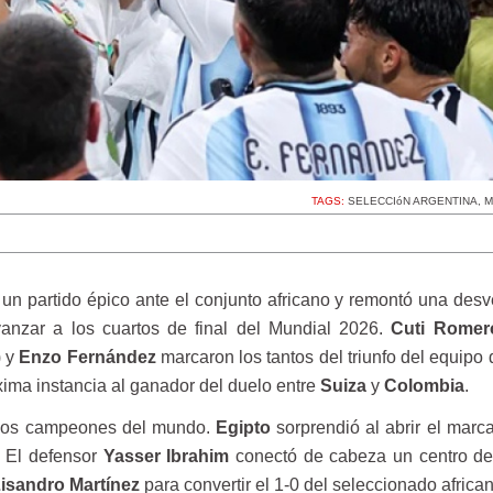
TAGS:
SELECCIóN ARGENTINA
,
M
un partido épico ante el conjunto africano y remontó una desv
anzar a los cuartos de final del Mundial 2026.
Cuti Romer
) y
Enzo Fernández
marcaron los tantos del triunfo del equipo
xima instancia al ganador del duelo entre
Suiza
y
Colombia
.
 los campeones del mundo.
Egipto
sorprendió al abrir el marc
. El defensor
Yasser Ibrahim
conectó de cabeza un centro d
isandro Martínez
para convertir el 1-0 del seleccionado african