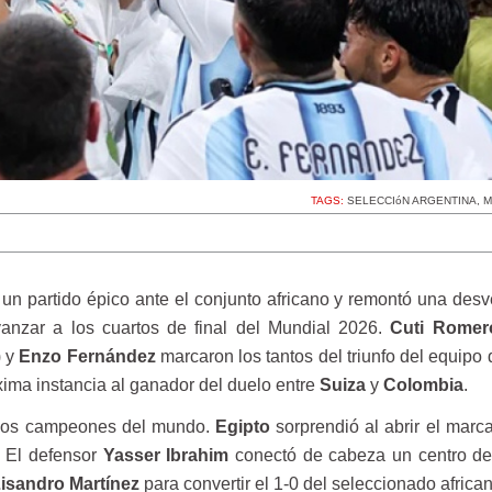
TAGS:
SELECCIóN ARGENTINA
,
M
un partido épico ante el conjunto africano y remontó una desv
anzar a los cuartos de final del Mundial 2026.
Cuti Romer
) y
Enzo Fernández
marcaron los tantos del triunfo del equipo
xima instancia al ganador del duelo entre
Suiza
y
Colombia
.
 los campeones del mundo.
Egipto
sorprendió al abrir el marc
. El defensor
Yasser Ibrahim
conectó de cabeza un centro d
isandro Martínez
para convertir el 1-0 del seleccionado african