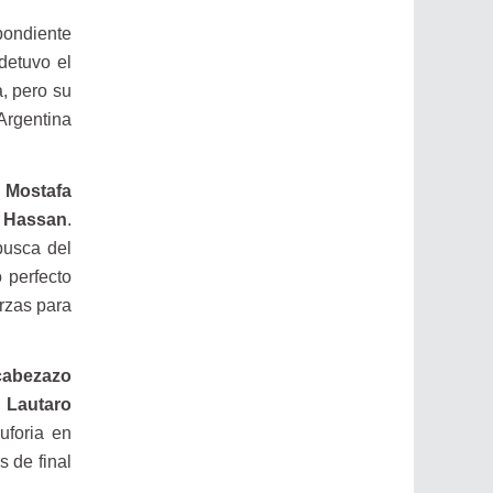
spondiente
 detuvo el
a, pero su
 Argentina
e
Mostafa
 Hassan
.
busca del
 perfecto
erzas para
cabezazo
e
Lautaro
uforia en
s de final