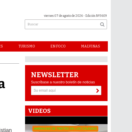
viernes 07 de agosto de 2026
- Edición Nº3609
ES
TURISMO
EN FOCO
MALVINAS
NEWSLETTER
a
Suscríbase a nuestro boletín de noticias
VIDEOS
istian