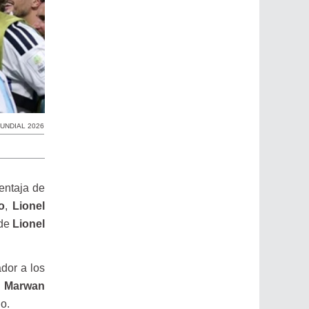
UNDIAL 2026
entaja de
o
,
Lionel
 de
Lionel
ador a los
e
Marwan
o.