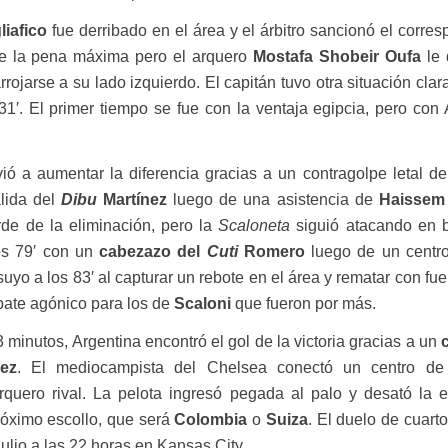
liafico
fue derribado en el área y el árbitro sancionó el corre
de la pena máxima pero el arquero
Mostafa Shobeir Oufa
le
rrojarse a su lado izquierdo. El capitán tuvo otra situación clar
s 31′. El primer tiempo se fue con la ventaja egipcia, pero con
vió a aumentar la diferencia gracias a un contragolpe letal d
alida del
Dibu
Martínez
luego de una asistencia de
Haissem
rde de la eliminación, pero la
Scaloneta
siguió atacando en 
os 79′ con un
cabezazo del
Cuti
Romero
luego de un centro
 suyo a los 83′ al capturar un rebote en el área y rematar con fu
pate agónico para los de
Scaloni
que fueron por más.
3 minutos, Argentina encontró el gol de la victoria gracias a un
ez
. El mediocampista del Chelsea conectó un centro d
arquero rival. La pelota ingresó pegada al palo y desató la e
róximo escollo, que será
Colombia
o
Suiza
. El duelo de cuarto
ulio a las 22 horas en Kansas City.