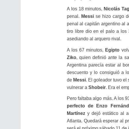
A los 18 minutos,
Nicolás Tag
penal.
Messi
se hizo cargo 
penal al capitán argentino al a
tiro libre dio en el palo a lo
asediando al arquero rival.
A los 67 minutos,
Egipto
vol
Ziko
, quien definió ante la s
Argentina parecía estar al bo
descuento y lo consiguió a l
de
Messi
. El goleador tuvo el
vulnerar a
Shobeir
. Era el em
Pero faltaba algo más. A los 9
perfecto de Enzo Fernánd
Martínez
y dejó estático al 
Atlanta. Quedará esperar al p
será el próximo sábado 11 de j