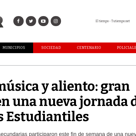
El tiempo - Tutiempo.net
MUNICIPIOS
SOCIEDAD
CENTENARIO
POLICIAL
úsica y aliento: gran
en una nueva jornada 
s Estudiantiles
secundarias participaron este fin de semana de una nue