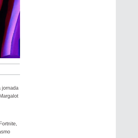
a jornada
 Margalot
ortnite,
iasmo