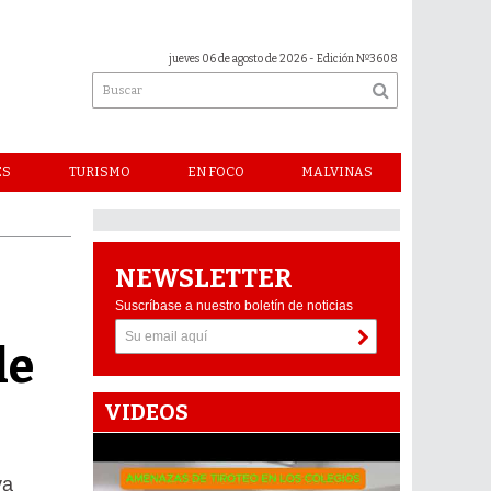
jueves 06 de agosto de 2026
- Edición Nº3608
ES
TURISMO
EN FOCO
MALVINAS
NEWSLETTER
Suscríbase a nuestro boletín de noticias
de
VIDEOS
va