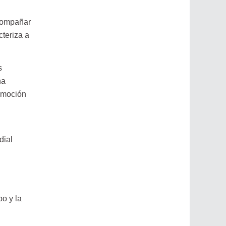
acompañar
cteriza a
s
na
 emoción
dial
o y la