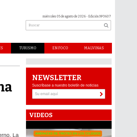
miércoles 05 de agosto de 2026
- Edición Nº3607
ES
TURISMO
EN FOCO
MALVINAS
NEWSLETTER
una
Suscríbase a nuestro boletín de noticias
VIDEOS
erno. La