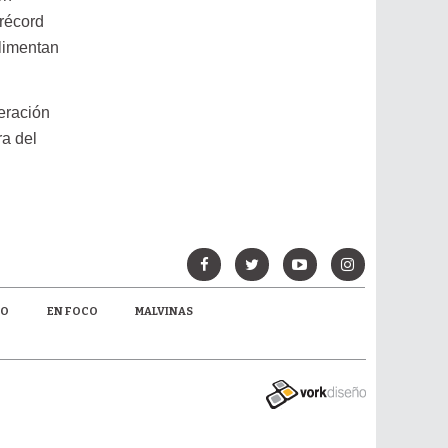
 récord
alimentan
eración
ra del
MO
EN FOCO
MALVINAS