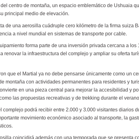
 del centro de montaña, un espacio emblemático de Ushuaia q
u principal medio de elevación.
ta de una aerosilla cuádruple cero kilómetro de la firma suiza Ba
ncia a nivel mundial en sistemas de transporte por cable.
uipamiento forma parte de una inversión privada cercana a los 
 renovar la infraestructura del complejo y ampliar su oferta turí
n que el Martial ya no debe pensarse únicamente como un ce
 de montaña con actividades permanentes para residentes y turi
onvierte en una pieza central para mejorar la accesibilidad y po
 como las propuestas recreativas y de trekking durante el verano
 complejo podrá recibir entre 2.000 y 3.000 visitantes diarios d
mportante movimiento económico asociado al transporte, la gas
sticos.
osilla coincidirá además con una temporada que se presenta c