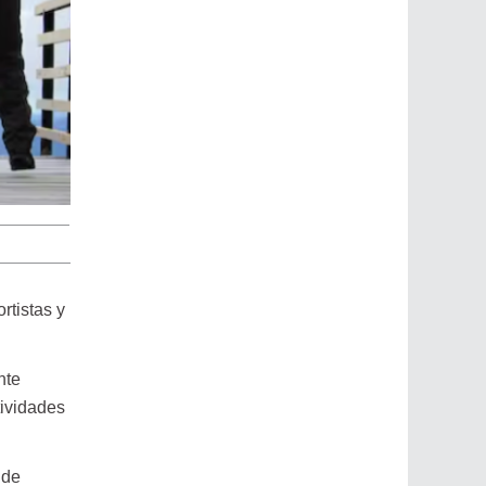
rtistas y
nte
tividades
 de