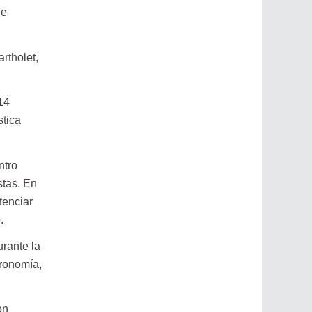
ue
rtholet,
14
stica
ntro
stas. En
tenciar
.
urante la
tronomía,
on