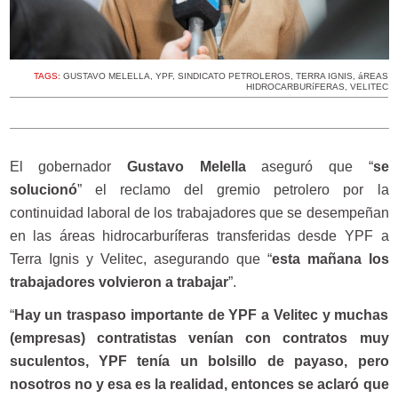
TAGS:
GUSTAVO MELELLA
,
YPF
,
SINDICATO PETROLEROS
,
TERRA IGNIS
,
áREAS
HIDROCARBURíFERAS
,
VELITEC
El gobernador
Gustavo Melella
aseguró que “
se
solucionó
” el reclamo del gremio petrolero por la
continuidad laboral de los trabajadores que se desempeñan
en las áreas hidrocarburíferas transferidas desde YPF a
Terra Ignis y Velitec, asegurando que “
esta mañana los
trabajadores volvieron a trabajar
”.
“
Hay un traspaso importante de YPF a Velitec y muchas
(empresas) contratistas venían con contratos muy
suculentos, YPF tenía un bolsillo de payaso, pero
nosotros no y esa es la realidad, entonces se aclaró que