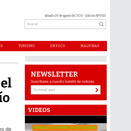
sábado 08 de agosto de 2026
- Edición Nº3610
ES
TURISMO
EN FOCO
MALVINAS
NEWSLETTER
 el
Suscríbase a nuestro boletín de noticias
ío
VIDEOS
es de