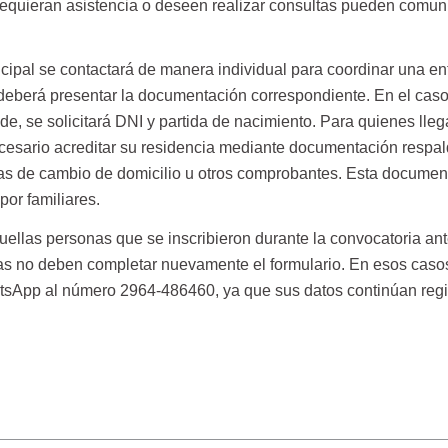
s requieran asistencia o deseen realizar consultas pueden comun
cipal se contactará de manera individual para coordinar una ent
 deberá presentar la documentación correspondiente. En el caso
, se solicitará DNI y partida de nacimiento. Para quienes lleg
cesario acreditar su residencia mediante documentación respald
as de cambio de domicilio u otros comprobantes. Esta documen
or familiares.
ellas personas que se inscribieron durante la convocatoria ante
as no deben completar nuevamente el formulario. En esos caso
sApp al número 2964-486460, ya que sus datos continúan regi