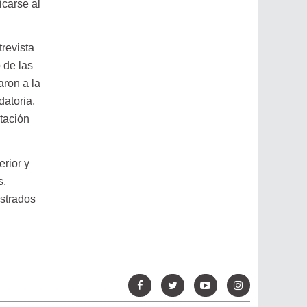
icarse al
revista
 de las
aron a la
atoria,
tación
rior y
s,
strados