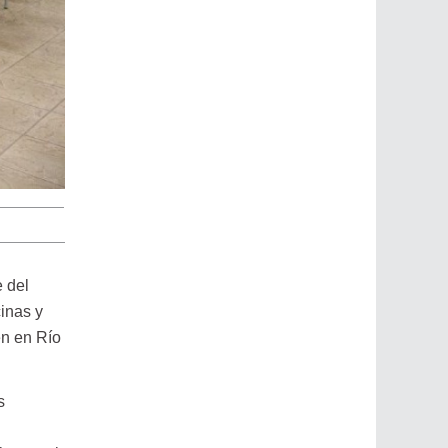
e del
inas y
en en Río
s