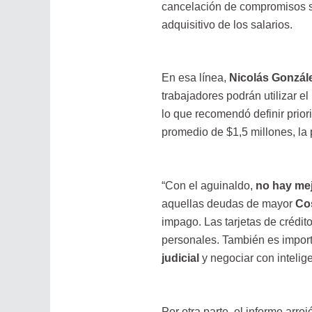
cancelación de compromisos se
adquisitivo de los salarios.
En esa línea,
Nicolás Gonzál
trabajadores podrán utilizar e
lo que recomendó definir prior
promedio de $1,5 millones, la
“Con el aguinaldo,
no hay mej
aquellas deudas de mayor
Cos
impago. Las tarjetas de crédit
personales. También es impor
judicial
y negociar con intelig
Por otra parte, el informe arroj