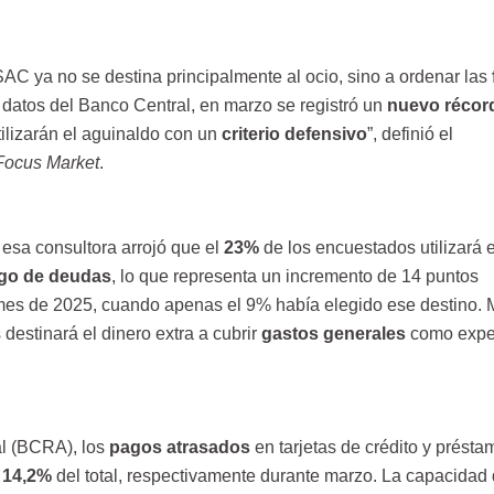
 SAC ya no se destina principalmente al ocio, sino a ordenar las
datos del Banco Central, en marzo se registró un
nuevo récor
tilizarán el aguinaldo con un
criterio defensivo
”, definió el
Focus Market
.
 esa consultora
arrojó que el
23%
de los encuestados utilizará 
go de deudas
, lo que representa un incremento de 14 puntos
mes de 2025, cuando apenas el 9% había elegido ese destino. 
destinará el dinero extra a cubrir
gastos generales
como expe
l (BCRA), los
pagos atrasados
en tarjetas de crédito y présta
y
14,2%
del total, respectivamente durante marzo. La capacidad