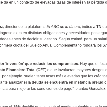
 da en un contexto de elevadas tasas de interés y la pérdida 
ez
, director de la plataforma
El ABC de tu dinero
, indicó a
TN
qu
l ingreso extra en distintas obligaciones y necesidades posterga
idades antes de decidir su destino. Según estimó, para un salar
 primera cuota del Sueldo Anual Complementario rondará los
$7
or ‘inversión’ que reducir los compromisos
. Hay que enfoca
to Financiero Total (CFT
) o que involucran mayores riesgos 
o, por ejemplo, suelen tener tasas más elevadas que los crédito
tante
analizar si la deuda se encuentra en instancia prejudici
encia para mejorar las condiciones de pago”, planteó González.
ó que el
18%
decidió que utilizará el medio aguinaldo para la 