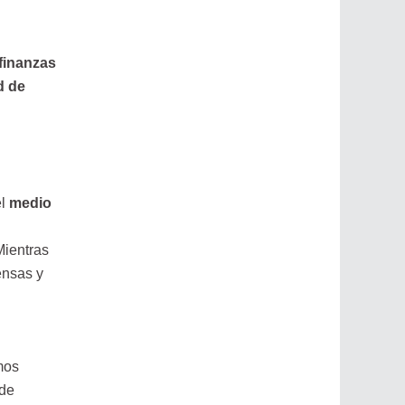
finanzas
d de
el
medio
Mientras
nsas y
mos
 de