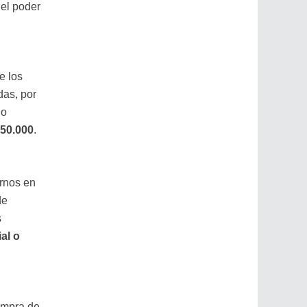
del poder
e los
das, por
io
50.000
.
rnos en
de
s
al o
compra de