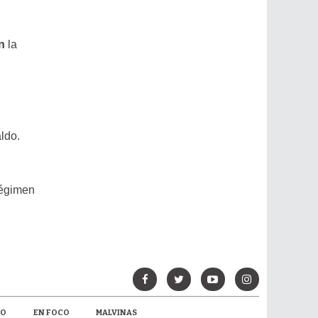
n
la
ldo.
régimen
MO
EN FOCO
MALVINAS