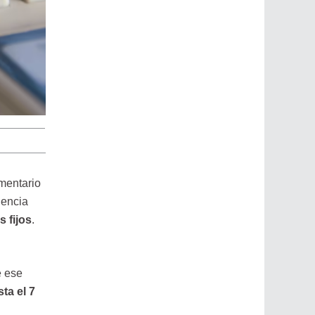
ementario
dencia
 fijos
.
e ese
ta el 7