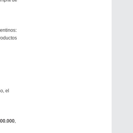
entinos:
roductos
o, el
200.000
,