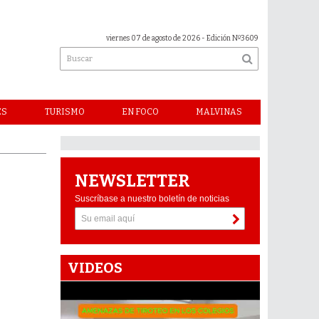
viernes 07 de agosto de 2026
- Edición Nº3609
ES
TURISMO
EN FOCO
MALVINAS
NEWSLETTER
Suscríbase a nuestro boletín de noticias
VIDEOS