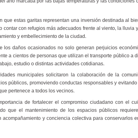
l año marcada por las bajas temperaturas y las condiciones c
 que estas garitas representan una inversión destinada al bie
 contar con refugios más adecuados frente al viento, la lluvia y
amiento y embellecimiento de la ciudad.
e los daños ocasionados no solo generan perjuicios económi
te a cientos de personas que utilizan el transporte público a d
abajo, estudio o distintas actividades cotidianas.
oridades municipales solicitaron la colaboración de la comun
cios públicos, promoviendo conductas responsables y evitando
 que pertenece a todos los vecinos.
importancia de fortalecer el compromiso ciudadano con el cu
ndo que el mantenimiento de los espacios públicos requier
ién acompañamiento y conciencia colectiva para conservarlos 