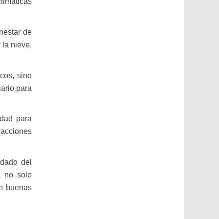
limáticas
nestar de
 la nieve,
cos, sino
iario para
idad para
 acciones
idado del
e no solo
en buenas