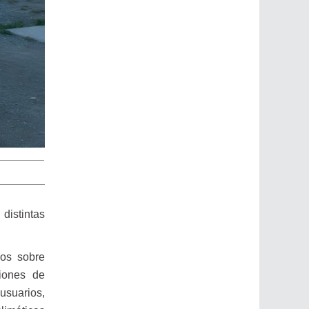
distintas
ños sobre
ciones de
suarios,