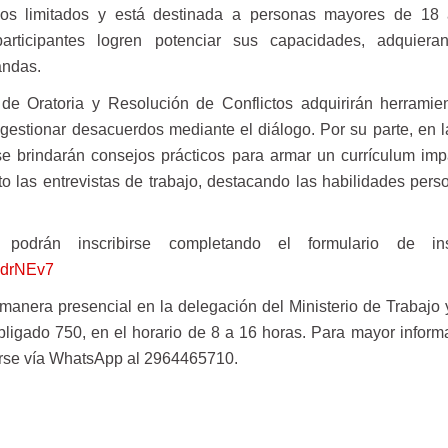
upos limitados y está destinada a personas mayores de 18
rticipantes logren potenciar sus capacidades, adquiera
andas.
r de Oratoria y Resolución de Conflictos adquirirán herramie
estionar desacuerdos mediante el diálogo. Por su parte, en l
se brindarán consejos prácticos para armar un currículum imp
ito las entrevistas de trabajo, destacando las habilidades pers
podrán inscribirse completando el formulario de insc
mdrNEv7
manera presencial en la delegación del Ministerio de Trabajo
igado 750, en el horario de 8 a 16 horas. Para mayor informa
rse vía WhatsApp al 2964465710.