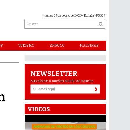
viernes 07 de agosto de 2026
- Edición Nº3609
ES
TURISMO
EN FOCO
MALVINAS
NEWSLETTER
Suscríbase a nuestro boletín de noticias
n
VIDEOS