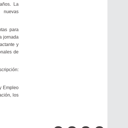
 años. La
n nuevas
ntas para
a jornada
actante y
onales de
ripción:
 y Empleo
ción, los