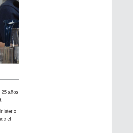
e 25 años
d.
nisterio
ndo el