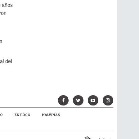
s años
ron
la
al del
MO
EN FOCO
MALVINAS