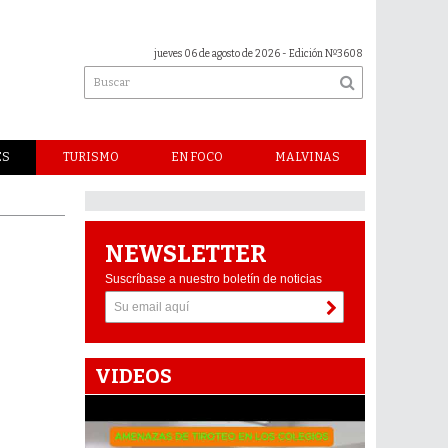
jueves 06 de agosto de 2026
- Edición Nº3608
ES
TURISMO
EN FOCO
MALVINAS
NEWSLETTER
Suscríbase a nuestro boletín de noticias
VIDEOS