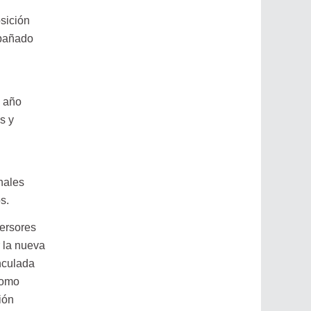
osición
mpañado
e año
s y
onales
s.
versores
r la nueva
nculada
como
ión