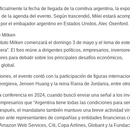
ficialmente la fecha de llegada de la comitiva argentina, la exp
ro de la agenda del evento. Según trascendió, Milei estará aco
y por el embajador argentino en Estados Unidos, Alec Oxenford.
to Milken
tituto Milken comenzará el domingo 3 de mayo y el lema de est
ra”. El foro reúne a dirigentes políticos, empresarios, inversore
tores para debatir sobre los principales desafíos económicos,
 global.
ciones, el evento contó con la participación de figuras internaci
Georgieva, Jensen Huang y la reina Rania de Jordania, entre otro
la conferencia en 2024, cuando buscó enviar una señal a los in
empresarios que “Argentina tiene todas las condiciones para se
espués, el mandatario también mantuvo una breve actividad vi
puso ante representantes de compañías y entidades financieras 
mazon Web Services, Citi, Copa Airlines, Globant y la Fundac