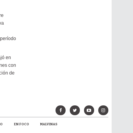
re
va
 período
ajó en
ones con
ción de
MO
EN FOCO
MALVINAS