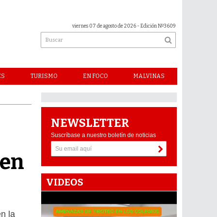
viernes 07 de agosto de 2026
- Edición Nº3609
ES
TURISMO
EN FOCO
MALVINAS
NEWSLETTER
Suscríbase a nuestro boletín de noticias
 en
VIDEOS
n la