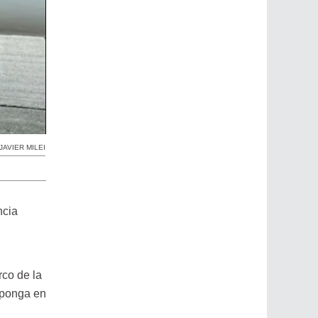
JAVIER MILEI
ncia
rco de la
xponga en