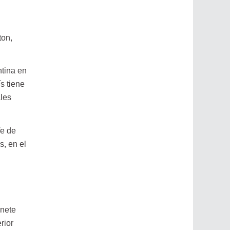
ton,
.
tina en
s tiene
les
fe de
s, en el
inete
rior