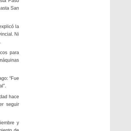
asta Paso
hasta San
explicó la
ncial. Ni
.
icos para
 máquinas
ago: “Fue
l”.
idad hace
er seguir
tiembre y
miento de