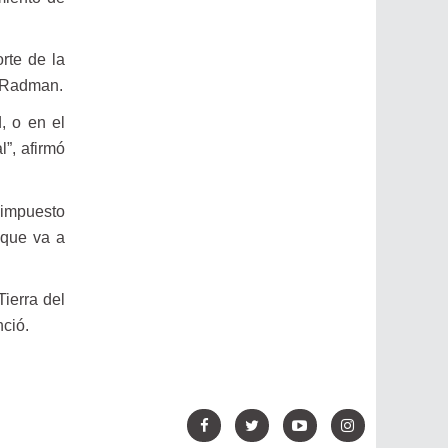
rte de la
o Radman.
, o en el
”, afirmó
 impuesto
 que va a
ierra del
nció.