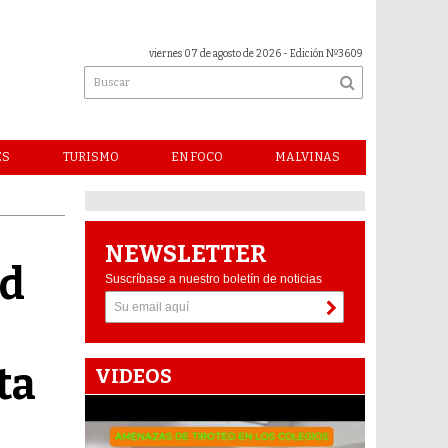
viernes 07 de agosto de 2026
- Edición Nº3609
ES
TURISMO
EN FOCO
MALVINAS
NEWSLETTER
ad
Suscríbase a nuestro boletín de noticias
ta
VIDEOS