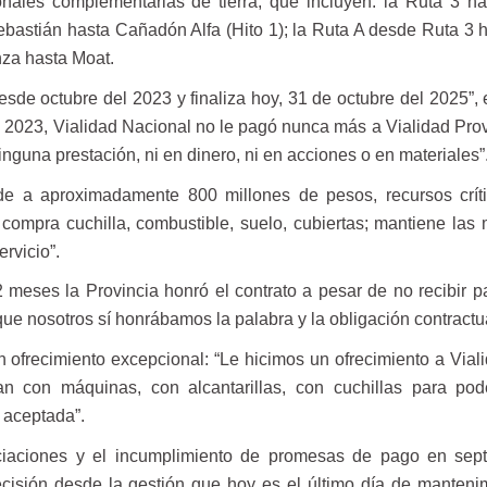
nales complementarias de tierra, que incluyen: la Ruta 3 h
bastián hasta Cañadón Alfa (Hito 1); la Ruta A desde Ruta 3 
nza hasta Moat.
sde octubre del 2023 y finaliza hoy, 31 de octubre del 2025”, 
l 2023, Vialidad Nacional no le pagó nunca más a Vialidad Provi
inguna prestación, ni en dinero, ni en acciones o en materiales”
e a aproximadamente 800 millones de pesos, recursos crít
 compra cuchilla, combustible, suelo, cubiertas; mantiene las
ervicio”.
2 meses la Provincia honró el contrato a pesar de no recibir p
e nosotros sí honrábamos la palabra y la obligación contractua
un ofrecimiento excepcional: “Le hicimos un ofrecimiento a Vial
 con máquinas, con alcantarillas, con cuchillas para pod
 aceptada”.
ciaciones y el incumplimiento de promesas de pago en sep
cisión desde la gestión que hoy es el último día de manteni