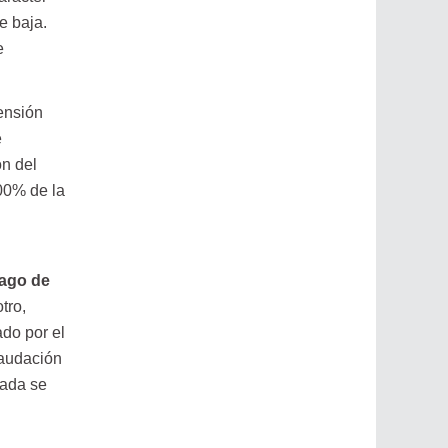
e baja.
e
ensión
e
n del
00% de la
Pago de
tro,
ado por el
caudación
Nada se