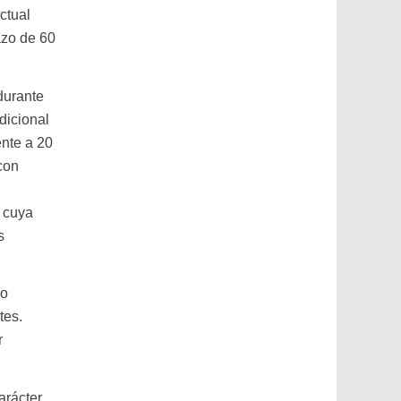
ctual
azo de 60
durante
dicional
ente a 20
con
s cuya
s
o
tes.
r
arácter