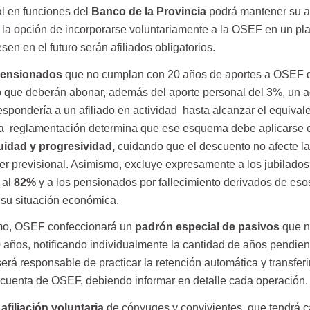
al en funciones del
Banco de la Provincia
podrá mantener su a
la opción de incorporarse voluntariamente a la OSEF en un pl
en en el futuro serán afiliados obligatorios.
 pensionados
que no cumplan con 20 años de aportes a OSEF 
nó que deberán abonar, además del aporte personal del 3%, un a
espondería a un afiliado en actividad hasta alcanzar el equival
 la reglamentación determina que ese esquema debe aplicarse 
uidad y progresividad
,
cuidando que el descuento no afecte la
ber previsional. Asimismo, excluye expresamente a los jubilado
 al
82%
y a los pensionados por fallecimiento derivados de eso
r su situación económica.
mo, OSEF confeccionará un
padrón especial de pasivos
que n
 años, notificando individualmente la cantidad de años pendien
erá responsable de practicar la retención automática y transferi
cuenta de OSEF, debiendo informar en detalle cada operación.
a
afiliación voluntaria
de cónyuges y convivientes, que tendrá c