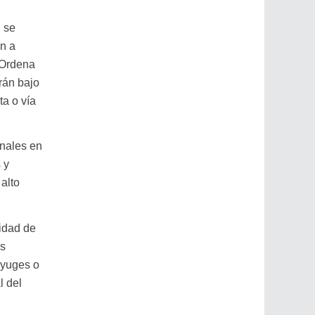
, se
n a
. Ordena
rán bajo
ta o vía
nales en
 y
alto
lidad de
os
ónyuges o
l del