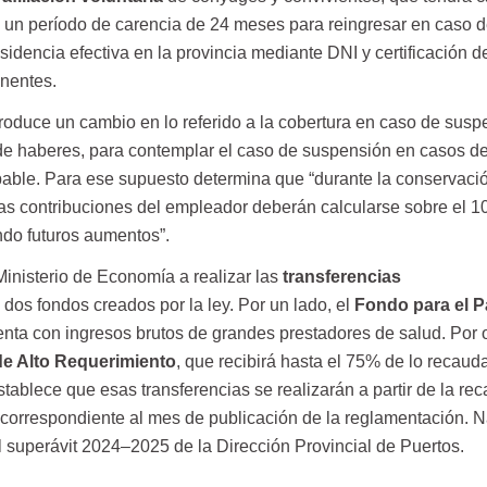
y un período de carencia de 24 meses para reingresar en caso d
sidencia efectiva en la provincia mediante DNI y certificación d
anentes.
roduce un cambio en lo referido a la cobertura en caso de susp
 de haberes, para contemplar el caso de suspensión en casos d
able. Para ese supuesto determina que “durante la conservació
as contribuciones del empleador deberán calcularse sobre el 1
do futuros aumentos”.
 Ministerio de Economía a realizar las
transferencias
s dos fondos creados por la ley. Por un lado, el
Fondo para el 
enta con ingresos brutos de grandes prestadores de salud. Por o
e Alto Requerimiento
, que recibirá hasta el 75% de lo recaud
ablece que esas transferencias se realizarán a partir de la re
correspondiente al mes de publicación de la reglamentación. 
l superávit 2024–2025 de la Dirección Provincial de Puertos.