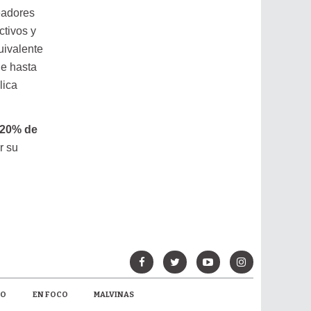
eadores
ctivos y
uivalente
de hasta
lica
20% de
r su
MO
EN FOCO
MALVINAS