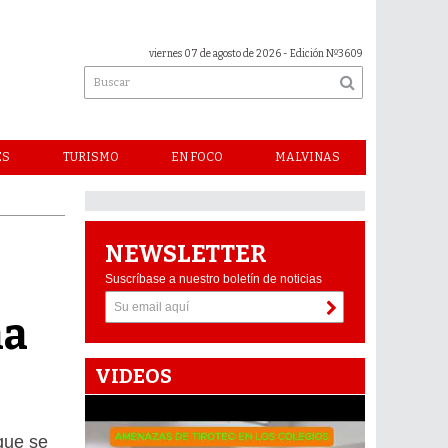
viernes 07 de agosto de 2026
- Edición Nº3609
ES
TURISMO
EN FOCO
MALVINAS
NEWSLETTER
Suscríbase a nuestro boletín de noticias
na
VIDEOS
que se