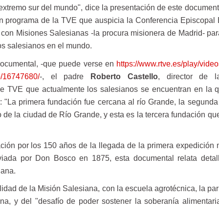
extremo sur del mundo", dice la presentación de este document
un programa de la TVE que auspicia la Conferencia Episcopal
con Misiones Salesianas -la procura misionera de Madrid- para
los salesianos en el mundo.
documental, -que puede verse en
https://www.rtve.es/play/vide
go/16747680/
-, el padre
Roberto Castello
, director de l
 de TVE que actualmente los salesianos se encuentran en la q
n: "La primera fundación fue cercana al río Grande, la segunda
 de la ciudad de Río Grande, y esta es la tercera fundación qu
ión por los 150 años de la llegada de la primera expedición 
nviada por Don Bosco en 1875, esta documental relata detal
iana.
idad de la Misión Salesiana, con la escuela agrotécnica, la par
ina, y del "desafío de poder sostener la soberanía alimentari