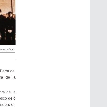
óN ESPAñOLA
ierra del
ra de la
ora de la
osco dejó
isión, en