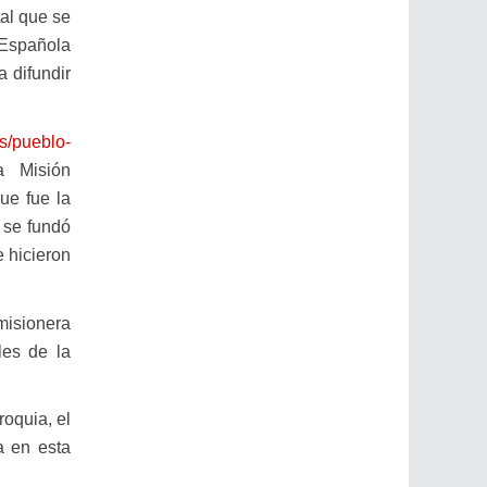
al que se
 Española
 difundir
os/pueblo-
a Misión
ue fue la
 se fundó
e hicieron
misionera
les de la
roquia, el
a en esta