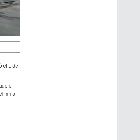
ó el 1 de
que el
l Innia