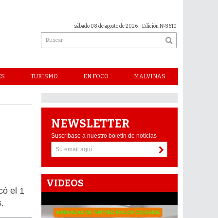
sábado 08 de agosto de 2026
- Edición Nº3610
ES
TURISMO
EN FOCO
MALVINAS
NEWSLETTER
Suscríbase a nuestro boletín de noticias
VIDEOS
có el 1
s.