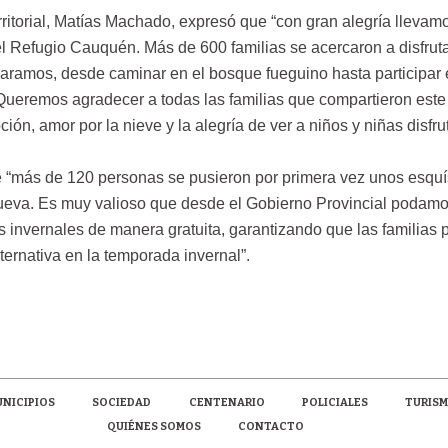
ritorial, Matías Machado, expresó que “con gran alegría llevam
el Refugio Cauquén. Más de 600 familias se acercaron a disfrut
paramos, desde caminar en el bosque fueguino hasta participar 
. Queremos agradecer a todas las familias que compartieron este 
n, amor por la nieve y la alegría de ver a niños y niñas disfru
“más de 120 personas se pusieron por primera vez unos esquí
ueva. Es muy valioso que desde el Gobierno Provincial podam
s invernales de manera gratuita, garantizando que las familias
lternativa en la temporada invernal”.
NICIPIOS
SOCIEDAD
CENTENARIO
POLICIALES
TURIS
QUIÉNES SOMOS
CONTACTO