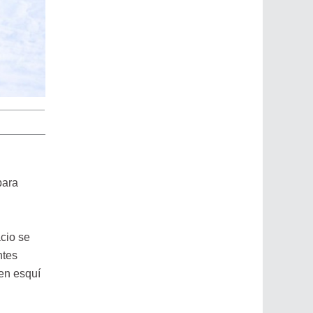
para
cio se
ntes
 en esquí