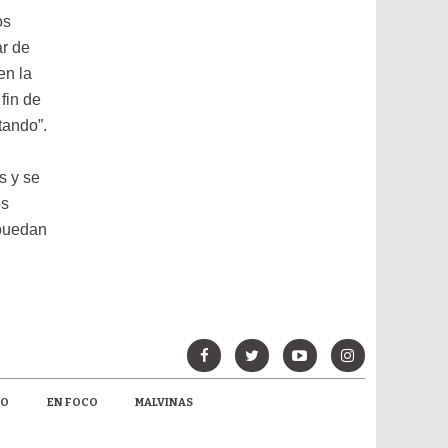
os
ar de
en la
fin de
tando”.
s y se
os
 puedan
MO
EN FOCO
MALVINAS