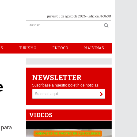
jueves 06 de agosto de 2026
- Edición Nº3608
ES
TURISMO
EN FOCO
MALVINAS
NEWSLETTER
e
Suscríbase a nuestro boletín de noticias
VIDEOS
s para