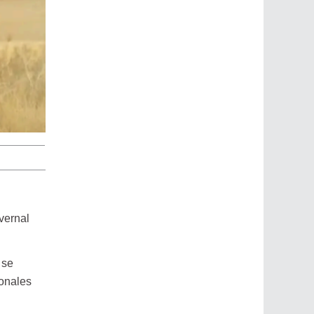
nvernal
 se
ionales