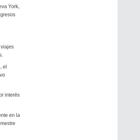
eva York,
ngresos
 viajes
s.
, el
ivo
r interés
nte en la
rimestre