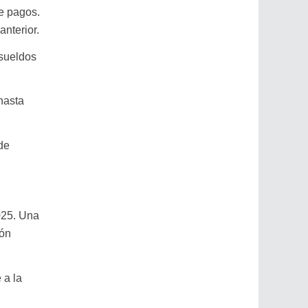
de pagos.
nterior.
 sueldos
hasta
de
2025. Una
ión
 a la