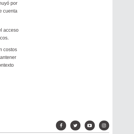
inuyó por
de cuenta
el acceso
icos.
an costos
mantener
ontexto