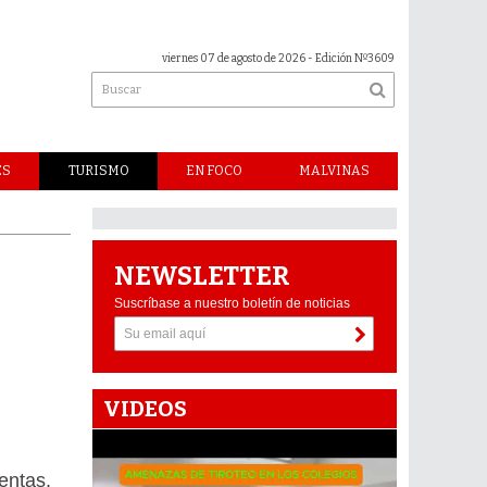
viernes 07 de agosto de 2026
- Edición Nº3609
ES
TURISMO
EN FOCO
MALVINAS
NEWSLETTER
Suscríbase a nuestro boletín de noticias
VIDEOS
entas.