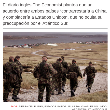
El diario inglés The Economist plantea que un
acuerdo entre ambos países “contrarrestaría a China
y complacería a Estados Unidos”, que no oculta su
preocupación por el Atlántico Sur.
TAGS:
TIERRA DEL FUEGO
,
ESTADOS UNIDOS
,
ISLAS MALVINAS
,
REINO UNIDO
,
ARGENTINA
,
ATLáNTICO SUR