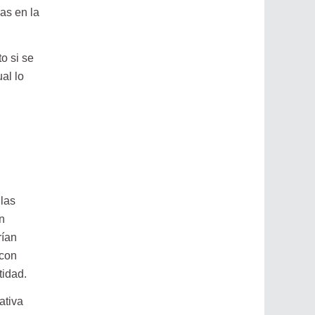
as en la
o si se
al lo
las
n
rían
 con
tidad.
ativa