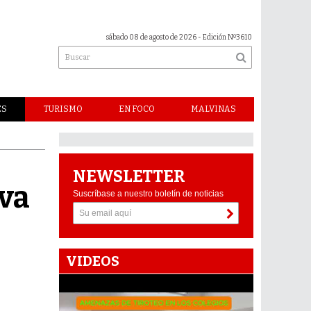
sábado 08 de agosto de 2026
- Edición Nº3610
ES
TURISMO
EN FOCO
MALVINAS
NEWSLETTER
iva
Suscríbase a nuestro boletín de noticias
VIDEOS