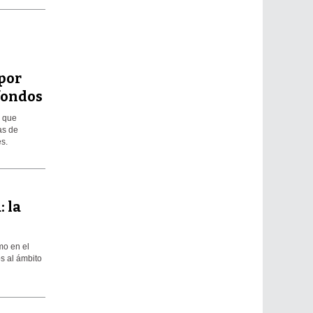
 por
fondos
l que
as de
s.
: la
mo en el
s al ámbito