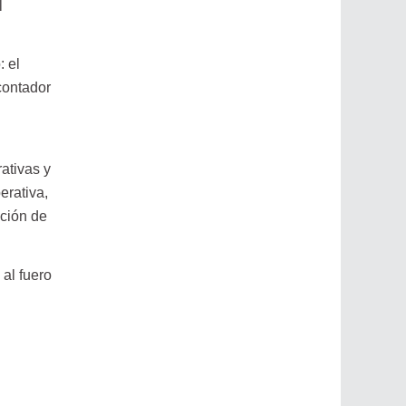
l
: el
contador
ativas y
erativa,
nción de
al fuero