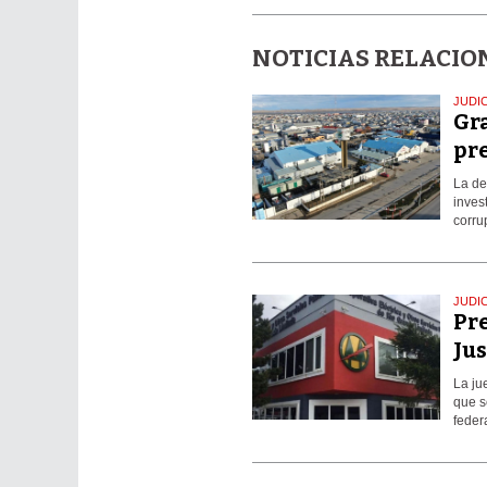
NOTICIAS RELACI
JUDI
Gra
pr
La de
inves
corru
JUDI
Pre
Jus
La ju
que s
federa