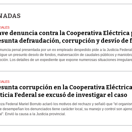
ONADAS
CIALES
ve denuncia contra la Cooperativa Eléctrica
esunta defraudación, corrupción y desvío de 
nuncia penal presentada por un ex empleado despedido pide a la Justicia Federa
tigue un presunto desvío de fondos, malversación de caudales públicos y maniobr
pción. Los detalles de un expediente que expone numerosas situaciones irregulare
CIALES
sunta corrupción en la Cooperativa Eléctrica
ticia Federal se excusó de investigar el caso
eza Federal Mariel Borruto aclaró los motivos del rechazo y señaló que "el organis
e desempeñan los denunciados tiene carácter local, su manejo y control son ajeno
l”. Envió la causa a la Justicia provincial.