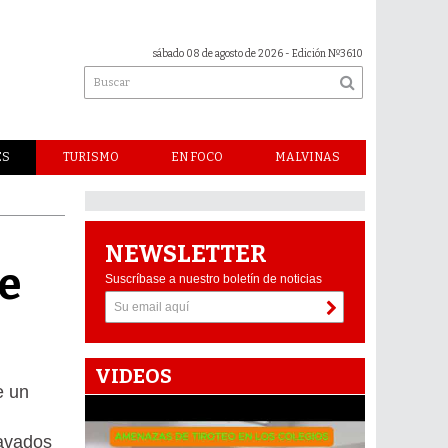
sábado 08 de agosto de 2026
- Edición Nº3610
ES
TURISMO
EN FOCO
MALVINAS
NEWSLETTER
e
Suscríbase a nuestro boletín de noticias
VIDEOS
e un
ravados