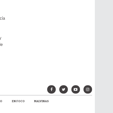
cía
y
de
MO
EN FOCO
MALVINAS