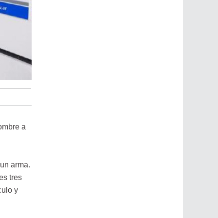
hombre a
 un arma.
es tres
culo y