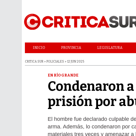
INICIO
PROVINCIA
LEGISLATURA
CRITICA SUR » POLICIALES » 12 JUN 2025
EN RÍO GRANDE
Condenaron a 
prisión por ab
El hombre fue declarado culpable d
arma. Además, lo condenaron por ca
materiales tres veces y amenazar a