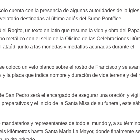
-solo cuenta con la presencia de algunas autoridades de la Igles
 velatorio destinadas al último adiós del Sumo Pontífice.
ó el Rogito, un texto en latín que resume la vida y obra del Papa
bo metálico con el sello de la Oficina de las Celebraciones litúr
l ataúd, junto a las monedas y medallas acuñadas durante el
, se colocó un velo blanco sobre el rostro de Francisco y se ava
z y la placa que indica nombre y duración de vida terrena y del 
de San Pedro será el encargado de asegurar una oración y vigili
 preparativos y el inicio de la Santa Misa de su funeral, este s
 mandatarios y representantes de todo el mundo y, a su término
seis kilómetros hasta Santa María La Mayor, donde finalmente s
 un rito privado.