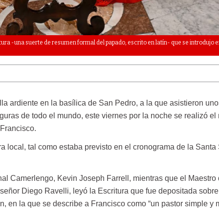
tura -una suerte de resumen formal del papado, escrito en latín- que se introdujo e
lla ardiente en la basílica de San Pedro, a la que asistieron uno
guras de todo el mundo, este viernes por la noche se realizó el r
 Francisco.
ora local, tal como estaba previsto en el cronograma de la Santa
nal Camerlengo, Kevin Joseph Farrell, mientras que el Maestro 
eñor Diego Ravelli, leyó la Escritura que fue depositada sobre 
ón, en la que se describe a Francisco como “un pastor simple y