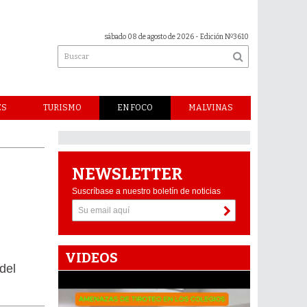
sábado 08 de agosto de 2026
- Edición Nº3610
ES
TURISMO
EN FOCO
MALVINAS
NEWSLETTER
Suscríbase a nuestro boletín de noticias
VIDEOS
 del