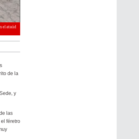
n el ataúd
El cuerpo de Francisco fue cubierto por un velo blanco antes de sel
s
ito de la
 Sede, y
de las
el féretro
 muy