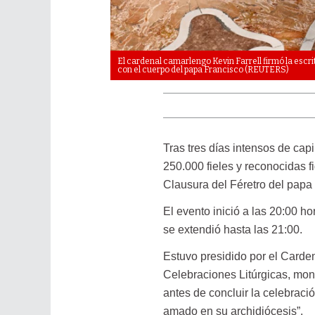
El cardenal camarlengo Kevin Farrell firmó la escri
con el cuerpo del papa Francisco (REUTERS)
Tras tres días intensos de capi
250.000 fieles y reconocidas fi
Clausura del Féretro del papa
El evento inició a las 20:00 h
se extendió hasta las 21:00.
Estuvo presidido por el Carde
Celebraciones Litúrgicas, mons
antes de concluir la celebraci
amado en su archidiócesis”.