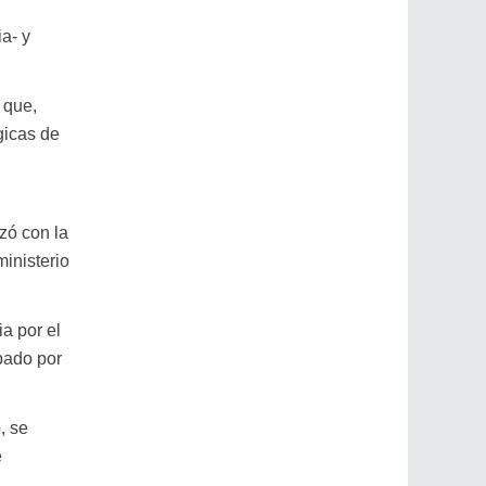
ia- y
 que,
gicas de
nzó con la
ministerio
a por el
ábado por
, se
e