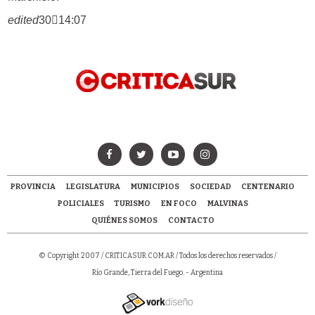
edited
3014:07
PROVINCIA
LEGISLATURA
MUNICIPIOS
SOCIEDAD
CENTENARIO
POLICIALES
TURISMO
EN FOCO
MALVINAS
QUIÉNES SOMOS
CONTACTO
© Copyright 2007 /
CRITICASUR.COM.AR
/ Todos los derechos reservados /
Río Grande, Tierra del Fuego. - Argentina