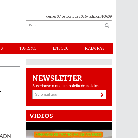
viernes 07 de agosto de 2026
- Edición Nº3609
ES
TURISMO
EN FOCO
MALVINAS
NEWSLETTER
a
Suscríbase a nuestro boletín de noticias
VIDEOS
e ADN