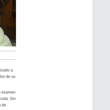
lizado a
los de su
un examen
cida. Sin
n de