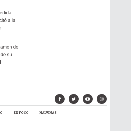
medida
itó a la
n
examen de
 de su
l
MO
EN FOCO
MALVINAS